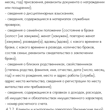
месяц, год) присвоения, реквизиты документа о награждении
или поощрении);
- сведения о дисциплинарных взысканиях;
- сведения, содержащиеся в материалах служебных
проверок;
- сведения о семейном положении (состояние в браке
(холост (не замужем), женат (замужем), повторно женат
(замужем), разведен(а), вдовец (вдова), с какого времени в
браке, с какого времени в разводе, количество браков,
состав семьи, реквизиты свидетельства о заключении
брака);
- сведения о близких родственниках, свойственниках
(степень родства, фамилия, имя, отчество, дата (число, месяц,
год) и место рождения, место и адрес работы (службы),
адрес места жительства, сведения о регистрации по месту
жительства или пребывания);
- сведения, содержащиеся в справках о доходах, расходах,
об имуществе и обязательствах имущественного характера;
- номер расчетного счета.
4.3.2. Клиенты и контрагенты оператора (физические лица);