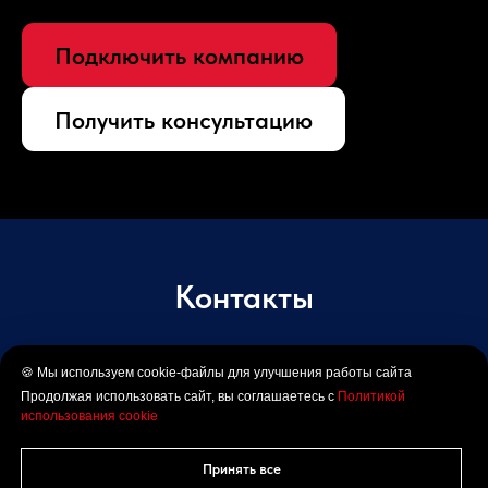
Подключить компанию
Получить консультацию
Контакты
🍪 Мы используем cookie-файлы для улучшения работы сайта
Если остались вопросы, звоните нам по
Продолжая использовать сайт, вы соглашаетесь с
Политикой
единому номеру
использования cookie
+7 965 819 2776
Принять все